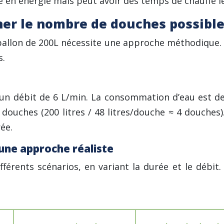
en énergie mais peut avoir des temps de chauffe l
ner le nombre de douches possibl
ballon de 200L nécessite une approche méthodique. L
s.
 débit de 6 L/min. La consommation d’eau est de 48
4 douches (200 litres / 48 litres/douche ≈ 4 douches)
ée.
 une approche réaliste
férents scénarios, en variant la durée et le débit. 