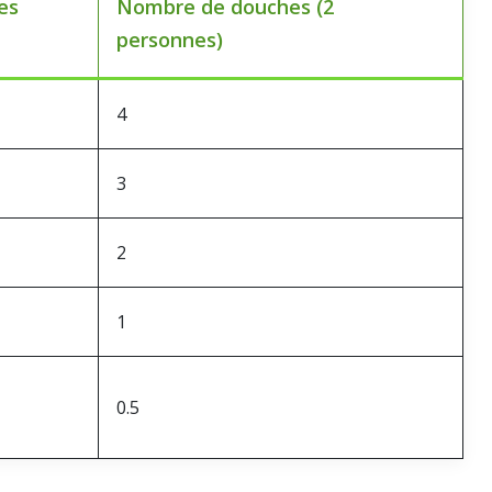
es
Nombre de douches (2
personnes)
4
3
2
1
0.5