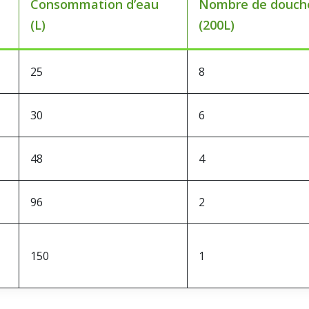
Consommation d’eau
Nombre de douch
(L)
(200L)
25
8
30
6
48
4
96
2
150
1