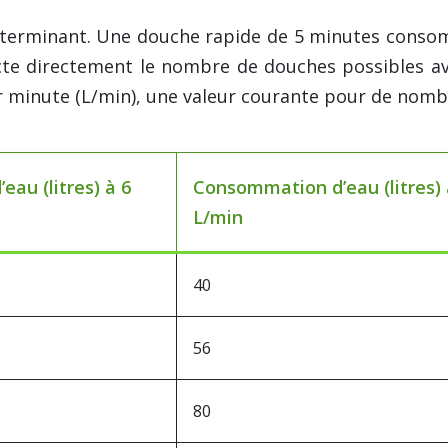
s déterminant. Une douche rapide de 5 minutes con
cte directement le nombre de douches possibles ave
par minute (L/min), une valeur courante pour de n
au (litres) à 6
Consommation d’eau (litres) 
L/min
40
56
80